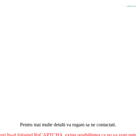
Pentru mai multe detalii va rugam sa ne contactati.
nguri Ip-ul folosind ReCAPTCHA, exista posibilitatea ca nu va vom putea 